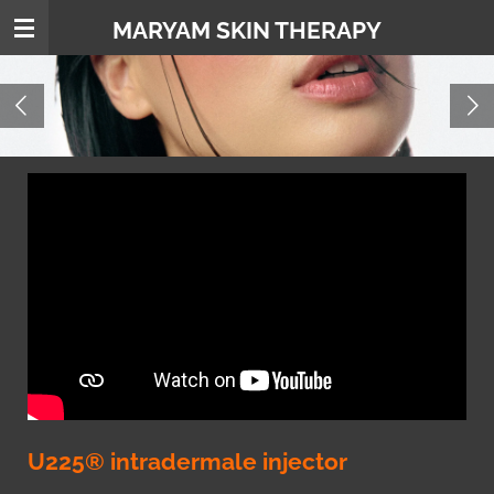
Ga
MARYAM SKIN THERAPY
direct
naar
de
hoofdinhoud
U225® intradermale injector