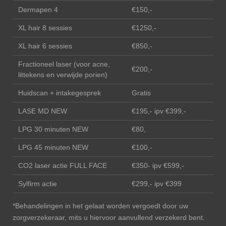
Dermapen 4
€150,-
XL hair 8 sessies
€1250,-
XL hair 6 sessies
€850,-
Fractioneel laser (voor acne,
€200,-
littekens en verwijde porien)
Huidscan + intakegesprek
Gratis
LASE MD NEW
€195,- ipv €399,-
LPG 30 minuten NEW
€80,
LPG 45 minuten NEW
€100,-
CO2 laser actie FULL FACE
€350- ipv €599,-
Sylfirm actie
€299,- ipv €399
*Behandelingen in het gelaat worden vergoedt door uw
zorgverzekeraar, mits u hiervoor aanvullend verzekerd bent.