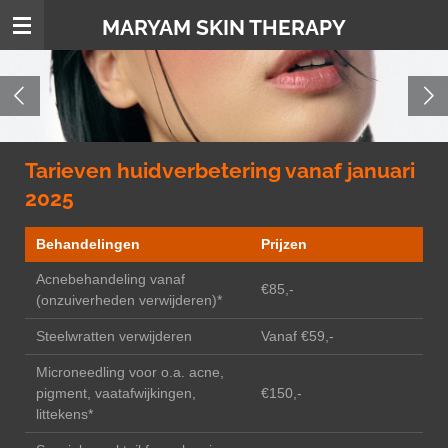
Ga
MARYAM SKIN THERAPY
direct
naar
de
hoofdinhoud
Tarieven huidverbetering vanaf januari
2025
Behandelingen
Prijzen
Acnebehandeling vanaf
€85,-
(onzuiverheden verwijderen)*
Steelwratten verwijderen
Vanaf €59,-
Microneedling voor o.a. acne,
pigment, vaatafwijkingen,
€150,-
littekens*