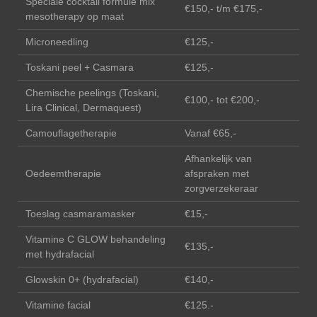
Speciale cocktail formule mix
€150,- t/m €175,-
mesotherapy op maat
Microneedling
€125,-
Toskani peel + Casmara
€125,-
Chemische peelings (Toskani,
€100,- tot €200,-
Lira Clinical, Dermaquest)
Camouflagetherapie
Vanaf €65,-
Afhankelijk van
Oedeemtherapie
afspraken met
zorgverzekeraar
Toeslag casmaramasker
€15,-
Vitamine C GLOW behandeling
€135,-
met hydrafacial
Glowskin 0+ (hydrafacial)
€140,-
Vitamine facial
€125.-